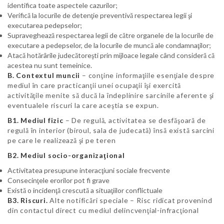
identifica toate aspectele cazurilor;
Verifică la locurile de detenţie preventivă respectarea legii şi
executarea pedepselor;
Supraveghează respectarea legii de către organele de la locurile de
executare a pedepselor, de la locurile de muncă ale condamnaţilor;
Atacă hotărârile judecătoreşti prin mijloace legale când consideră că
acestea nu sunt temeinice.
B. Contextul muncii
– conţine informaţiile esenţiale despre
mediul în care practicanţii unei ocupaţii îşi exercită
activităţile menite să ducă la îndeplinire sarcinile aferente şi
eventualele riscuri la care aceştia se expun.
B1. Mediul fizic
– De regulă, activitatea se desfăşoară de
regulă în interior (biroul, sala de judecată) însă există sarcini
pe care le realizează şi pe teren
B2. Mediul socio-organizaţional
Activitatea presupune interacţiuni sociale frecvente
Consecinţele erorilor pot fi grave
Există o incidenţă crescută a situaţiilor conflictuale
B3. Riscuri.
Alte notificări speciale – Risc ridicat provenind
din contactul direct cu mediul delincvenţial-infracţional