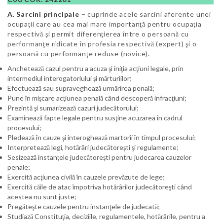
A. Sarcini principale
– cuprinde acele sarcini aferente unei
ocupaţii care au cea mai mare importanţă pentru ocupaţia
respectivă şi permit diferenţierea între o persoană cu
performanţe ridicate în profesia respectivă (expert) şi o
persoană cu performanţe reduse (novice).
Anchetează cazul pentru a acuza şi iniţia acţiuni legale, prin
intermediul interogatoriului şi mărturiilor;
Efectuează sau supraveghează urmărirea penală;
Pune în mişcare acţiunea penală când descoperă infracţiuni;
Prezintă şi sumarizează cazuri judecătorului;
Examinează fapte legale pentru susţine acuzarea în cadrul
procesului;
Pledează în cauze şi interoghează martorii în timpul procesului;
Interpretează legi, hotărâri judecătoreşti şi regulamente;
Sesizează instanţele judecătoreşti pentru judecarea cauzelor
penale;
Exercită acţiunea civilă în cauzele prevăzute de lege;
Exercită căile de atac împotriva hotărârilor judecătoreşti când
acestea nu sunt juste;
Pregăteşte cauzele pentru instanţele de judecată;
Studiază Constituţia, deciziile, regulamentele, hotărârile, pentru a