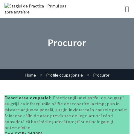
Procuror
Home
Profile ocupaționale
Procuror
Descrierea ocupaţiei:
Practicanţii unei astfel de ocupaţii
au grijă ca infracţiunile să fie descoperite la timp; pun în
mişcare acţiunea penală, susţin învinuirea în cauzele penale;
folosesc căile de atac prevăzute de lege atunci când
consideră că hotărârile judecătoreşti sunt nelegale şi
netemeinice.
Cod COR: 242201