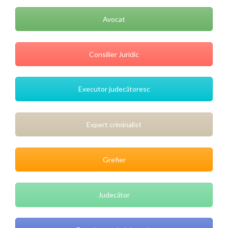
Avocat
Consilier Juridic
Executor judecătoresc
Expert criminalist
Grefier
Judecător