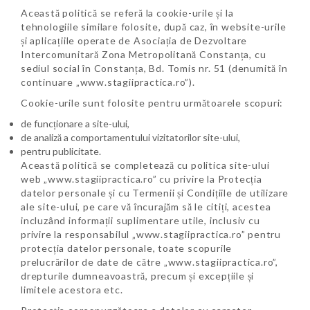
Această politică se referă la cookie-urile și la
tehnologiile similare folosite, după caz, în website-urile
și aplicațiile operate de Asociația de Dezvoltare
Intercomunitară Zona Metropolitană Constanța, cu
sediul social în Constanța, Bd. Tomis nr. 51 (denumită în
continuare „www.stagiipractica.ro”).
Cookie-urile sunt folosite pentru următoarele scopuri:
de funcționare a site-ului,
de analiză a comportamentului vizitatorilor site-ului,
pentru publicitate.
Această politică se completează cu politica site-ului
web „www.stagiipractica.ro” cu privire la Protecția
datelor personale și cu Termenii și Condițiile de utilizare
ale site-ului, pe care vă încurajăm să le citiți, acestea
incluzând informații suplimentare utile, inclusiv cu
privire la responsabilul „www.stagiipractica.ro” pentru
protecția datelor personale, toate scopurile
prelucrărilor de date de către „www.stagiipractica.ro”,
drepturile dumneavoastră, precum și excepțiile și
limitele acestora etc.