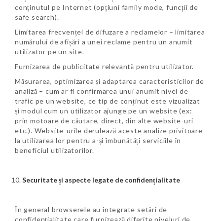
conținutul pe Internet (opțiuni family mode, funcții de
safe search).
Limitarea frecvenței de difuzare a reclamelor – limitarea
numărului de afișări a unei reclame pentru un anumit
utilizator pe un site.
Furnizarea de publicitate relevantă pentru utilizator.
Măsurarea, optimizarea și adaptarea caracteristicilor de
analiză – cum ar fi confirmarea unui anumit nivel de
trafic pe un website, ce tip de conținut este vizualizat
și modul cum un utilizator ajunge pe un website (ex:
prin motoare de căutare, direct, din alte website-uri
etc.). Website-urile derulează aceste analize privitoare
la utilizarea lor pentru a-și îmbunătăți serviciile în
beneficiul utilizatorilor.
Securitate și aspecte legate de confidențialitate
În general browserele au integrate setări de
confidențialitate care furnizează diferite niveluri de